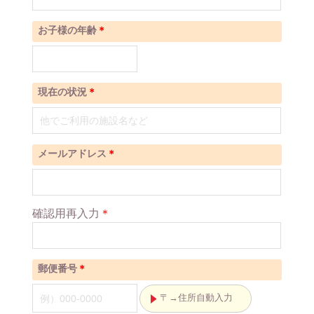
お子様の年齢
＊
現在の状況
＊
メールアドレス
＊
確認用再入力
＊
郵便番号
＊
〒→住所自動入力